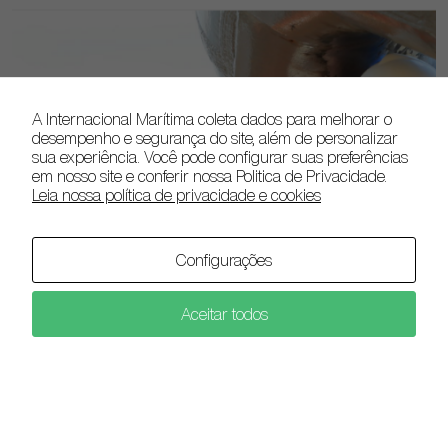
A Internacional Marítima coleta dados para melhorar o
×
desempenho e segurança do site, além de personalizar
Realize a compra da sua passagem!
sua experiência. Você pode configurar suas preferências
em nosso site e conferir nossa Politica de Privacidade.
Leia nossa política de privacidade e cookies
Configurações
Fale conosco
Fale conosco
Aceitar todos
COMPRAR AGORA!