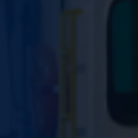
usado.
Experiência
Para que o
nosso site
funcione o
melhor
possível
durante a sua
visita. Se você
recusar esses
cookies,
algumas
funcionalidades
desaparecerão
do site.
Marketing
Ao compartilhar
seus interesses
e