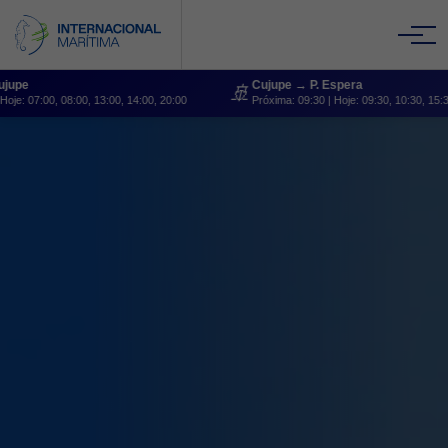
e
Cujupe → P. Espera
🚢
07:00, 08:00, 13:00, 14:00, 20:00
Próxima:
09:30
| Hoje:
09:30, 10:30, 15:30, 16