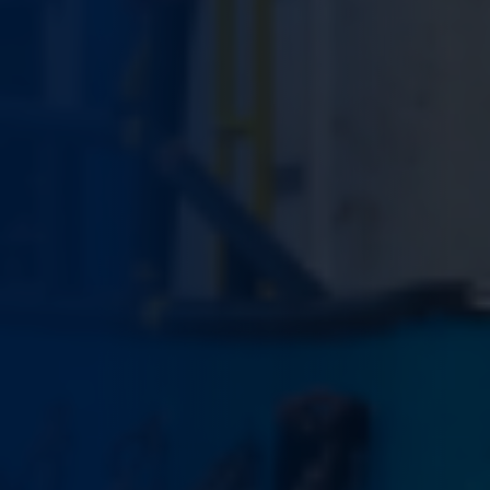
comportamento
ao visitar nosso
site, você
aumenta a
chance de ver
conteúdo e
ofertas
personalizadas.