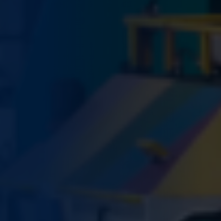
Obrigatório
Esses cookies
não são
opcionais. Eles
são
necessários
para o
funcionamento
do site.
Estatísticas
Para que
possamos
melhorar a
funcionalidade
e a estrutura
do site, com
base em
como o site é